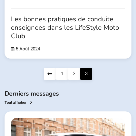
Les bonnes pratiques de conduite
enseignees dans les LifeStyle Moto
Club
5 Août 2024
Pagination
1
2
3
des
publications
Derniers messages
Tout afficher