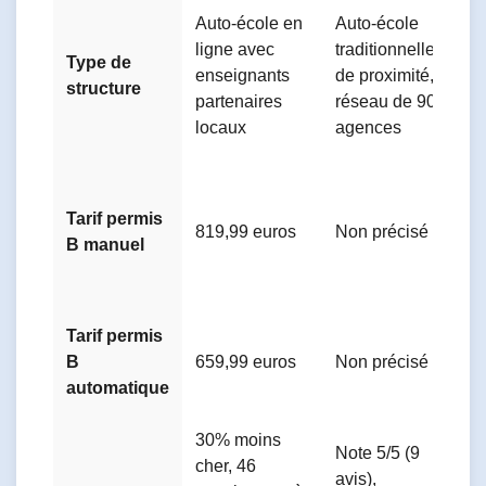
Auto-école en
Auto-école
A
ligne avec
traditionnelle
Type de
t
enseignants
de proximité,
structure
(
partenaires
réseau de 90
d
locaux
agences
N
Tarif permis
819,99 euros
Non précisé
(
B manuel
p
Tarif permis
B
659,99 euros
Non précisé
N
automatique
30% moins
Note 5/5 (9
cher, 46
5
avis),