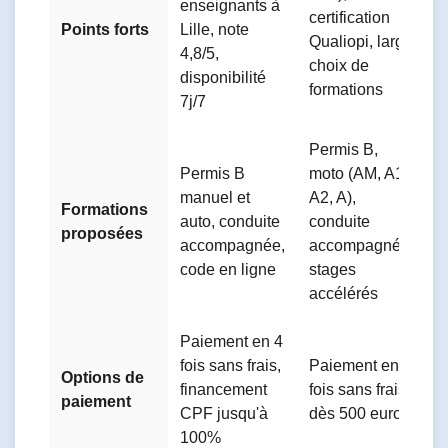
enseignants à
d
certification
Points forts
Lille, note
m
Qualiopi, large
4,8/5,
p
choix de
disponibilité
à
formations
7j/7
Permis B,
Permis B
moto (AM, A1,
P
manuel et
A2, A),
Formations
m
auto, conduite
conduite
proposées
A
accompagnée,
accompagnée,
p
code en ligne
stages
accélérés
Paiement en 4
fois sans frais,
Paiement en 3
F
Options de
financement
fois sans frais
p
paiement
CPF jusqu'à
dès 500 euros
s
100%