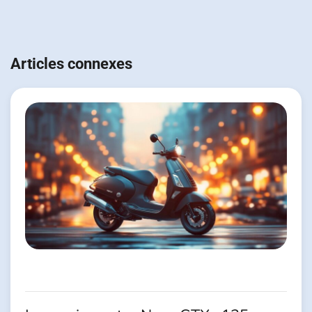
Navigation
de
Articles connexes
l’article